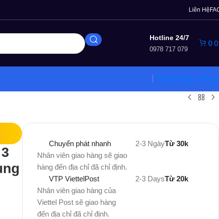
ẩm
Liên Hệ
FA
Hotline 24/7
0
0978 717 079
Đăng nhập / đăng 
Chuyển phát nhanh
2-3 Ngày
Từ 30k
 3
Nhân viên giao hàng sẽ giao
ung
hàng đến địa chỉ đã chỉ định.
VTP ViettelPost
2-3 Days
Từ 20k
Nhân viên giao hàng của
Viettel Post sẽ giao hàng
đến địa chỉ đã chỉ định.