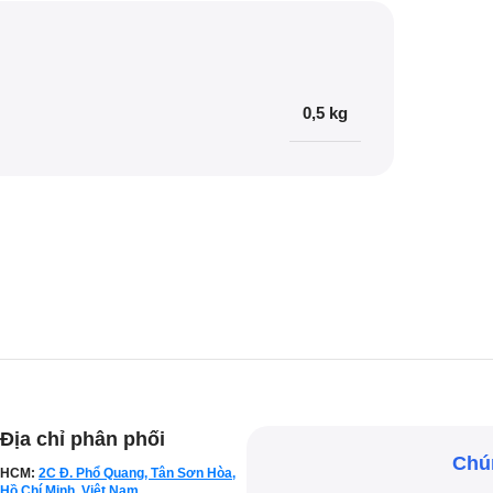
0,5 kg
Địa chỉ phân phối
Chún
HCM:
2C Đ. Phổ Quang, Tân Sơn Hòa,
Hồ Chí Minh, Việt Nam