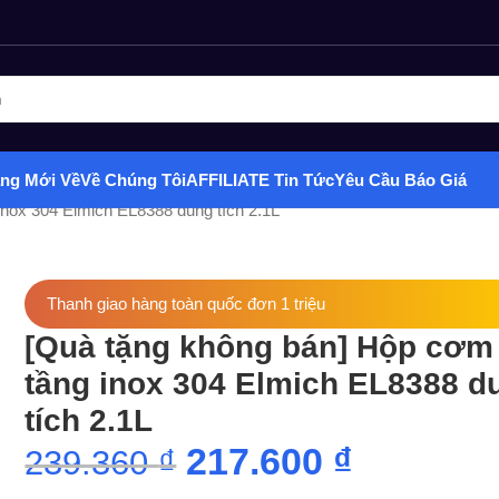
ghiệm phân phối Quà tặng hottrend, gia dụng, đồ chơi, văn phòng ph
ng Mới Về
Về Chúng Tôi
AFFILIATE
Tin Tức
Yêu Cầu Báo Giá
inox 304 Elmich EL8388 dung tích 2.1L
Thanh giao hàng toàn quốc đơn 1 triệu
[Quà tặng không bán] Hộp cơm
tầng inox 304 Elmich EL8388 d
tích 2.1L
217.600
₫
239.360
₫