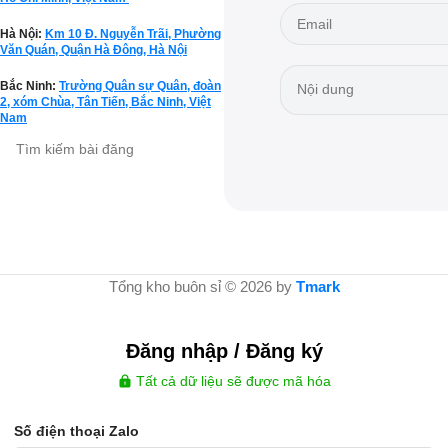
Hà Nội:
Km 10 Đ. Nguyễn Trãi, Phường
Văn Quán, Quận Hà Đông, Hà Nội
Bắc Ninh:
Trường Quân sự Quân, đoàn
2, xóm Chùa, Tân Tiến, Bắc Ninh, Việt
Nam
Tổng kho buôn sỉ © 2026 by
Tmark
Đăng nhập / Đăng ký
Tất cả dữ liệu sẽ được mã hóa
Số điện thoại Zalo