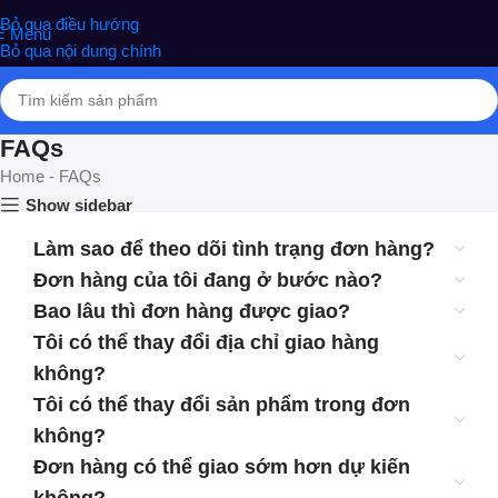
nghiệm phân phối Quà tặng hottrend, gia dụng, đồ chơi, văn phòng
Bỏ qua điều hướng
Menu
phẩm
Bỏ qua nội dung chính
FAQs
Home
-
FAQs
Show sidebar
Làm sao để theo dõi tình trạng đơn hàng?
Đơn hàng của tôi đang ở bước nào?
Bao lâu thì đơn hàng được giao?
Tôi có thể thay đổi địa chỉ giao hàng
không?
Tôi có thể thay đổi sản phẩm trong đơn
không?
Đơn hàng có thể giao sớm hơn dự kiến