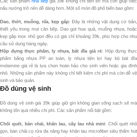
Các sản phẩm 
nhà bếp
 giá 39k không chỉ tiện lợi mà còn giúp việc
nấu nướng trở nên dễ dàng hơn. Một số món đồ phổ biến bao gồm:
Dao, thớt, muỗng, nĩa, kẹp gắp
: Đây là những vật dụng cơ bản
thiết yếu trong mọi căn bếp. Dao gọt hoa quả, muỗng nhựa, hoặc
kẹp gắp inox nhỏ gọn đều có giá chỉ khoảng 39k, phù hợp cho nhu
cầu sử dụng hàng ngày.
Hộp đựng thực phẩm, ly nhựa, bát đĩa giá rẻ
: Hộp đựng thực
phẩm bằng nhựa PP an toàn, ly nhựa tiện lợi hay bộ bát đĩa
melamine giá rẻ là lựa chọn hoàn hảo cho sinh viên hoặc gia đình
nhỏ. Những sản phẩm này không chỉ tiết kiệm chi phí mà còn dễ vệ
sinh và bảo quản.
Đồ dùng vệ sinh
Đồ dùng vệ sinh giá 39k giúp giữ gìn không gian sống sạch sẽ mà 
không tốn quá nhiều chi phí. Các sản phẩm nổi bật gồm:
Chổi quét, bàn chải, khăn lau, cây lau nhà mini
: Chổi quét nhỏ
gọn, bàn chải cọ rửa đa năng hay khăn lau microfiber siêu thấm hút