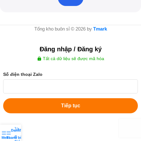
Tổng kho buôn sỉ © 2026 by
Tmark
Đăng nhập / Đăng ký
Tất cả dữ liệu sẽ được mã hóa
Số điện thoại Zalo
Tiếp tục
Danh sách yêu thích
Tài khoản của tôi
0
Menu
Thanh bên