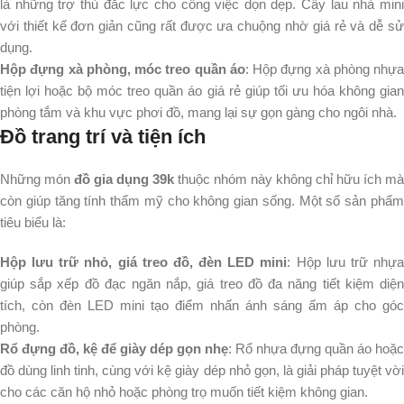
là những trợ thủ đắc lực cho công việc dọn dẹp. Cây lau nhà mini
với thiết kế đơn giản cũng rất được ưa chuộng nhờ giá rẻ và dễ sử
dụng.
Hộp đựng xà phòng, móc treo quần áo
: Hộp đựng xà phòng nhựa
tiện lợi hoặc bộ móc treo quần áo giá rẻ giúp tối ưu hóa không gian
phòng tắm và khu vực phơi đồ, mang lại sự gọn gàng cho ngôi nhà.
Đồ trang trí và tiện ích
Những món 
đồ gia dụng 39k
 thuộc nhóm này không chỉ hữu ích mà 
còn giúp tăng tính thẩm mỹ cho không gian sống. Một số sản phẩm 
tiêu biểu là:
Hộp lưu trữ nhỏ, giá treo đồ, đèn LED mini
: Hộp lưu trữ nhự
giúp sắp xếp đồ đạc ngăn nắp, giá treo đồ đa năng tiết kiệm diện
tích, còn đèn LED mini tạo điểm nhấn ánh sáng ấm áp cho góc
phòng.
Rổ đựng đồ, kệ để giày dép gọn nhẹ
: Rổ nhựa đựng quần áo hoặc
đồ dùng linh tinh, cùng với kệ giày dép nhỏ gọn, là giải pháp tuyệt vời
cho các căn hộ nhỏ hoặc phòng trọ muốn tiết kiệm không gian.