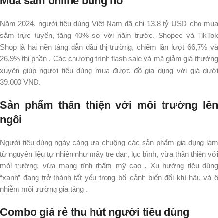
Mua sắm online bùng nổ
Năm 2024, người tiêu dùng Việt Nam đã chi 13,8 tỷ USD cho mua
sắm trực tuyến, tăng 40% so với năm trước. Shopee và TikTok
Shop là hai nền tảng dẫn đầu thị trường, chiếm lần lượt 66,7% và
26,9% thị phần . Các chương trình flash sale và mã giảm giá thường
xuyên giúp người tiêu dùng mua được đồ gia dụng với giá dưới
39.000 VNĐ.​
Sản phẩm thân thiện với môi trường lên
ngôi
Người tiêu dùng ngày càng ưa chuộng các sản phẩm gia dụng làm
từ nguyên liệu tự nhiên như mây tre đan, lục bình, vừa thân thiện với
môi trường, vừa mang tính thẩm mỹ cao . Xu hướng tiêu dùng
“xanh” đang trở thành tất yếu trong bối cảnh biến đổi khí hậu và ô
nhiễm môi trường gia tăng .​
Combo giá rẻ thu hút người tiêu dùng