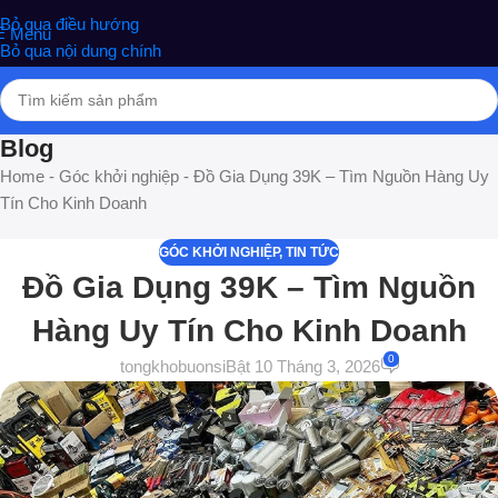
nghiệm phân phối Quà tặng hottrend, gia dụng, đồ chơi, văn phòng
Bỏ qua điều hướng
Menu
phẩm
Bỏ qua nội dung chính
Blog
Home
-
Góc khởi nghiệp
-
Đồ Gia Dụng 39K – Tìm Nguồn Hàng Uy
Tín Cho Kinh Doanh
GÓC KHỞI NGHIỆP
,
TIN TỨC
Đồ Gia Dụng 39K – Tìm Nguồn
Hàng Uy Tín Cho Kinh Doanh
0
tongkhobuonsi
Bật 10 Tháng 3, 2026