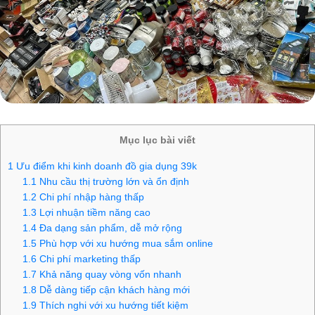
Mục lục bài viết
1
Ưu điểm khi kinh doanh đồ gia dụng 39k
1.1
Nhu cầu thị trường lớn và ổn định
1.2
Chi phí nhập hàng thấp
1.3
Lợi nhuận tiềm năng cao
1.4
Đa dạng sản phẩm, dễ mở rộng
1.5
Phù hợp với xu hướng mua sắm online
1.6
Chi phí marketing thấp
1.7
Khả năng quay vòng vốn nhanh
1.8
Dễ dàng tiếp cận khách hàng mới
1.9
Thích nghi với xu hướng tiết kiệm