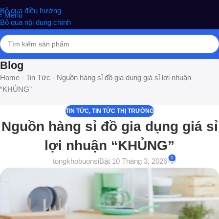
nghiệm phân phối Quà tặng hottrend, gia dụng, đồ chơi, văn phòng
Bỏ qua điều hướng
Menu
phẩm
Bỏ qua nội dung chính
Blog
Home
-
Tin Tức
-
Nguồn hàng sỉ đồ gia dụng giá sỉ lợi nhuận
“KHỦNG”
TIN TỨC
,
TIN TỨC THỊ TRƯỜNG
Nguồn hàng sỉ đồ gia dụng giá sỉ
lợi nhuận “KHỦNG”
0
tongkhobuonsi
Bật 10 Tháng 3, 2026