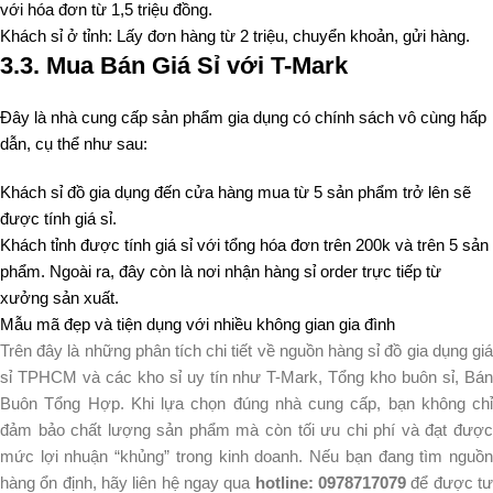
với hóa đơn từ 1,5 triệu đồng.
Khách sỉ ở tỉnh: Lấy đơn hàng từ 2 triệu, chuyển khoản, gửi hàng.
3.3.
Mua Bán Giá Sỉ với T-Mark
Đây là nhà cung cấp sản phẩm gia dụng có chính sách vô cùng hấp
dẫn, cụ thể như sau:
Khách sỉ đồ gia dụng đến cửa hàng mua từ 5 sản phẩm trở lên sẽ
được tính giá sỉ.
Khách tỉnh được tính giá sỉ với tổng hóa đơn trên 200k và trên 5 sản
phẩm. Ngoài ra, đây còn là nơi nhận hàng sỉ order trực tiếp từ
xưởng sản xuất.
Mẫu mã đẹp và tiện dụng với nhiều không gian gia đình
Trên đây là những phân tích chi tiết về nguồn hàng sỉ đồ gia dụng giá
sỉ TPHCM và các kho sỉ uy tín như T-Mark, Tổng kho buôn sỉ, Bán
Buôn Tổng Hợp. Khi lựa chọn đúng nhà cung cấp, bạn không chỉ
đảm bảo chất lượng sản phẩm mà còn tối ưu chi phí và đạt được
mức lợi nhuận “khủng” trong kinh doanh. Nếu bạn đang tìm nguồn
hàng ổn định, hãy liên hệ ngay qua
hotline: 0978717079
để được t