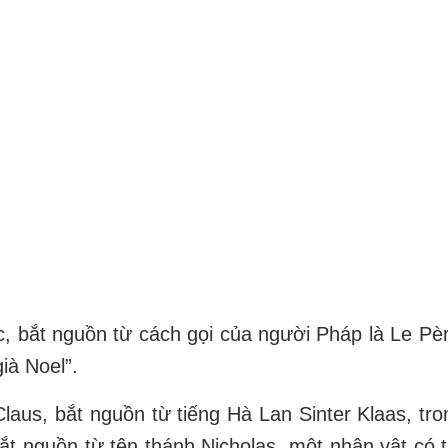
ộc, bắt nguồn từ cách gọi của người Pháp là Le Pè
già Noel”.
Claus, bắt nguồn từ tiếng Hà Lan Sinter Klaas, tr
bắt nguồn từ tên thánh Nicholas, một nhân vật có t