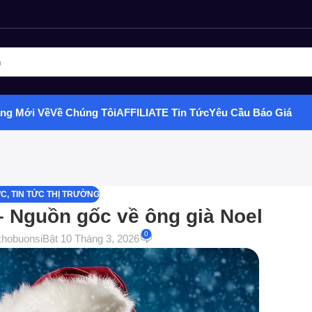
ghiệm phân phối Quà tặng hottrend, gia dụng, đồ chơi, văn phòng ph
ng Mới Về
Về Chúng Tôi
AFFILIATE
Tin Tức
Yêu Cầu Báo Giá
ỨC
,
TIN TỨC THỊ TRƯỜNG
 – Nguồn gốc về ông già Noel
0
khobuonsi
Bật 10 Tháng 3, 2026