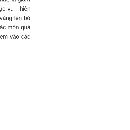
ục vụ Thiên
 vàng lén bỏ
các món quà
 em vào các