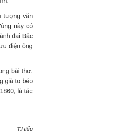
nh.
ểu tượng văn
Vùng này có
vành đai Bắc
bưu điện ông
ong bài thơ:
g già to béo
1860, là tác
T.Hiếu