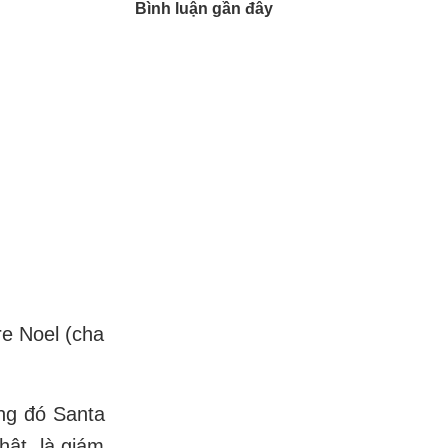
Bình luận gần đây
re Noel (cha
ong đó Santa
hật, là giám