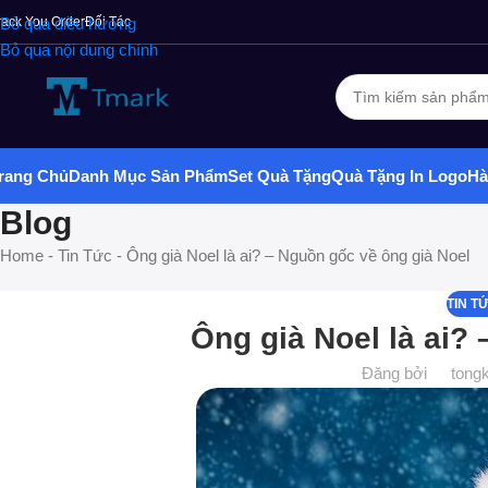
Kho sỉ Tmark: Hàng hoá đa dạng, hỗ trợ tận tình, hơn 12 năm kinh n
rack You Order
Bỏ qua điều hướng
Đối Tác
Bỏ qua nội dung chính
rang Chủ
Danh Mục Sản Phẩm
Set Quà Tặng
Quà Tặng In Logo
Hà
Blog
Home
-
Tin Tức
-
Ông già Noel là ai? – Nguồn gốc về ông già Noel
TIN T
Ông già Noel là ai?
Đăng bởi
tong