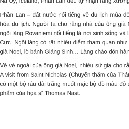
Na Uy, Iceland, Phần Lan đều tự nhận rằng xưởng
Phần Lan – đất nước nổi tiếng về du lịch mùa đôn
hóa du lịch. Người ta cho rằng nhà của ông gi
ngôi làng Rovaniemi nổi tiếng là nơi sinh sống v
Cực. Ngôi làng có rất nhiều điểm tham quan như 
già Noel, lò bánh Giáng Sinh… Làng chào đón hàn
Về vẻ ngoài của ông già Noel, nhiều sử gia cho rằ
A visit from Saint Nicholas (Chuyến thăm của Th
có một bộ râu dài trắng muốt mặc bộ đồ màu đỏ có
phẩm của họa sĩ Thomas Nast.