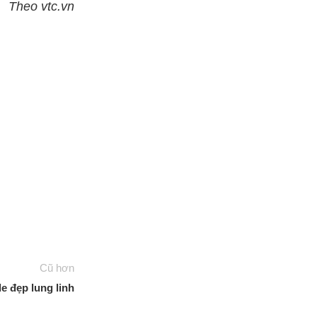
Theo vtc.vn
Cũ hơn
 đẹp lung linh