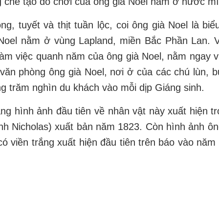
 chế tạo đồ chơi của ông già Noel nằm ở nước mì
g, tuyết và thịt tuần lộc, coi ông già Noel là bi
à Noel nằm ở vùng Lapland, miền Bắc Phần Lan. 
à làm việc quanh năm của ông già Noel, nằm ngay 
văn phòng ông già Noel, nơi ở của các chú lùn, 
g trăm nghìn du khách vào mỗi dịp Giáng sinh.
ng hình ảnh đầu tiên về nhân vật này xuất hiện tr
ánh Nicholas) xuất bản năm 1823. Còn hình ảnh ôn
 viền trắng xuất hiện đầu tiên trên báo vào năm 