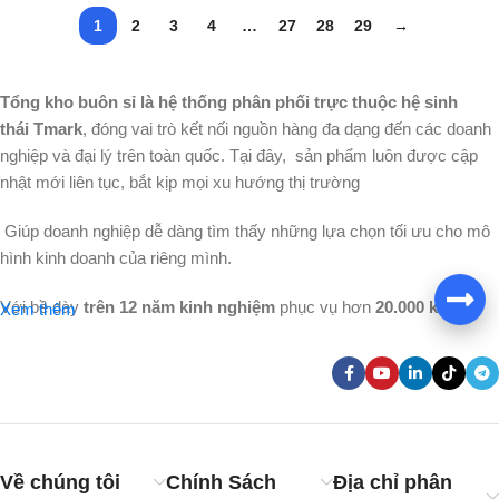
1
2
3
4
…
27
28
29
→
Tổng kho buôn sỉ là hệ thống phân phối trực thuộc hệ sinh
thái Tmark
, đóng vai trò kết nối nguồn hàng đa dạng đến các doanh
nghiệp và đại lý trên toàn quốc. Tại đây, sản phẩm luôn được cập
nhật mới liên tục, bắt kịp mọi xu hướng thị trường
Giúp doanh nghiệp dễ dàng tìm thấy những lựa chọn tối ưu cho mô
hình kinh doanh của riêng mình.
Với bề dày
trên
12 năm kinh nghiệm
phục vụ hơn
20.000 khách
Xem thêm
hàng
trong và ngoài nước, chúng tôi tự hào khẳng định vị thế bằng
sự tận tâm và uy tín vững chắc. Mang theo sứ mệnh
"Bên bạn
từng bước thành công"
, Tổng kho buôn sỉ không chỉ cung cấp
hàng hóa, mà còn là người đồng hành tin cậy, giúp nhà cung cấp và
khách hàng cùng nhau bứt phá doanh thu và tăng trưởng bền vững.
Về chúng tôi
Chính Sách
Địa chỉ phân