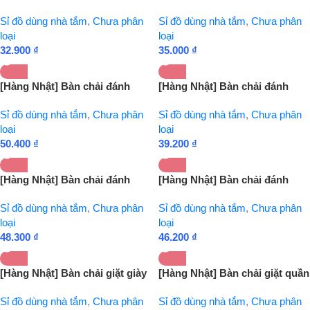
chân bằng đá san hô Tmark
chân có tay cầm và nắp đậy
Sỉ đồ dùng nhà tắm
,
Chưa phân
Sỉ đồ dùng nhà tắm
,
Chưa phân
(Kiện 10 cái)
Tmark (Kiện 12 cái)
loại
loại
32.900
₫
35.000
₫
[Hàng Nhật] Bàn chải đánh
[Hàng Nhật] Bàn chải đánh
răng ion cho người lớn
răng loại mềm SEIWA PRO
Sỉ đồ dùng nhà tắm
,
Chưa phân
Sỉ đồ dùng nhà tắm
,
Chưa phân
Kawanishi Tmark (Kiện 12 cái)
Tmark (Kiện 12 cái)
loại
loại
50.400
₫
39.200
₫
[Hàng Nhật] Bàn chải đánh
[Hàng Nhật] Bàn chải đánh
răng người lớn Clear Clean
răng người lớn Kawanishi
Sỉ đồ dùng nhà tắm
,
Chưa phân
Sỉ đồ dùng nhà tắm
,
Chưa phân
KAO Tmark (Kiện 12 cái)
Tmark (Kiện cái)
loại
loại
48.300
₫
46.200
₫
[Hàng Nhật] Bàn chải giặt giày
[Hàng Nhật] Bàn chải giặt quần
Tmark (Kiện 10 cái)
áo có tay cầm Tmark (Kiện 10
Sỉ đồ dùng nhà tắm
,
Chưa phân
Sỉ đồ dùng nhà tắm
,
Chưa phân
cái)