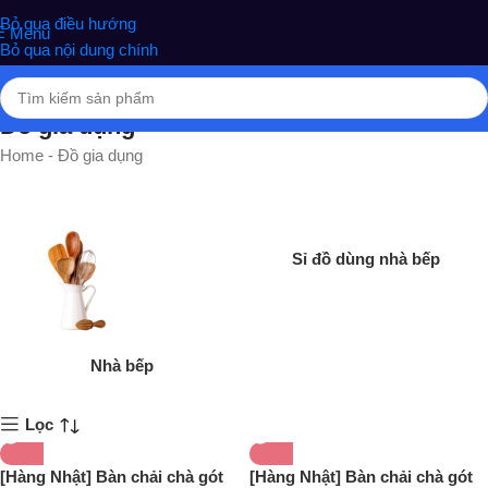
nghiệm phân phối Quà tặng hottrend, gia dụng, đồ chơi, văn phòng
Bỏ qua điều hướng
Menu
phẩm
Bỏ qua nội dung chính
Đồ gia dụng
Home
-
Đồ gia dụng
Sỉ đồ dùng nhà bếp
Nhà bếp
Lọc
[Hàng Nhật] Bàn chải chà gót
[Hàng Nhật] Bàn chải chà gót