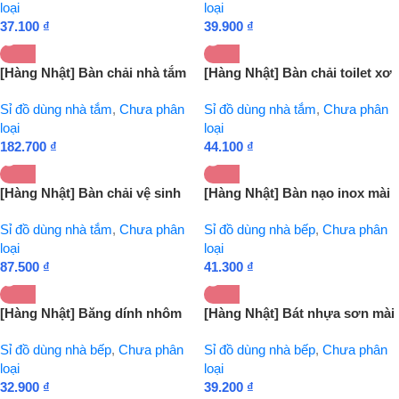
loại
loại
37.100
₫
39.900
₫
[Hàng Nhật] Bàn chải nhà tắm
[Hàng Nhật] Bàn chải toilet xơ
có thể điều chỉnh độ dài Tmark
dừa Tmark (Kiện 20 cái)
Sỉ đồ dùng nhà tắm
,
Chưa phân
Sỉ đồ dùng nhà tắm
,
Chưa phân
(Kiện 20 cái)
loại
loại
182.700
₫
44.100
₫
[Hàng Nhật] Bàn chải vệ sinh
[Hàng Nhật] Bàn nạo inox mài
nhà tắm cán dài Tmark (Kiện 20
nhỏ thực phẩm có tay cầm
Sỉ đồ dùng nhà tắm
,
Chưa phân
Sỉ đồ dùng nhà bếp
,
Chưa phân
cái)
Tmark (Kiện 10 cái)
loại
loại
87.500
₫
41.300
₫
[Hàng Nhật] Băng dính nhôm
[Hàng Nhật] Bát nhựa sơn mài
dán kẽ hở ở bếp, bồn rửa bát,
màu đen (cỡ to) Tmark (Kiện
Sỉ đồ dùng nhà bếp
,
Chưa phân
Sỉ đồ dùng nhà bếp
,
Chưa phân
bề mặt kim loại Tmark (Kiện 20
10 cái)
loại
loại
cái)
32.900
₫
39.200
₫