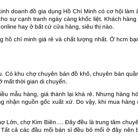
 kinh doanh đồ gia dụng Hồ Chí Minh có cơ hội làm 
ho sự cạnh tranh ngày càng khốc liệt. Khách hàng 
nline hay ở bất cứ cửa hàng, siêu thị nào.
g hồ chí minh giá rẻ và chất lượng nhất. Ở hcm bạn
u. Có khu chợ chuyên bán đồ khô, chuyên bán quần 
 mất thời gian di chuyển.
iều mẫu hàng, giá thành lại khá rẻ. Nhưng hàng hóa 
ng nhận nguồn gốc xuất xứ. Do vậy, khi mua hàng c
hợ Lớn, chợ Kim Biên…. Đây đều là trung tâm chuyê
Tất cả các đầu mối bán sỉ đều bỏ mối ở đây nên 