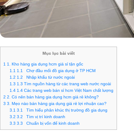
Mục lục bài viết
1
1. Kho hàng gia dụng hcm giá sỉ tận gốc
1.1
1.1 Chợ đầu mối đồ gia dụng ở TP HCM
1.2
1.2 Nhập khẩu từ nước ngoài
1.3
1.3 Tìm nguồn hàng từ các trang web nước ngoài
1.4
1.4 Các trang web bán sỉ hcm Việt Nam chất lượng
2
2. Có nên bán hàng gia dụng hcm giá rẻ không?
3
3. Mẹo nào bán hàng gia dụng giá rẻ lợi nhuận cao?
3.1
3.1 Tìm hiểu phân khúc thị trường đồ gia dụng
3.2
3.2 Tìm vị trí kinh doanh
3.3
3.3 Chuẩn bị vốn để kinh doanh