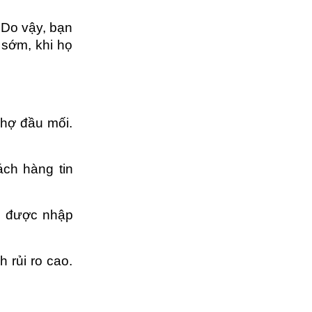
Do vậy, bạn 
sớm, khi họ 
hợ đầu mối. 
ch hàng tin 
 được nhập 
 rủi ro cao. 