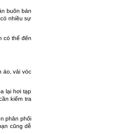
ăn buôn bán 
có nhiều sự 
 có thể đến 
áo, vải vóc 
lại hơi tạp 
ần kiểm tra 
n phân phối 
bạn cũng dễ 