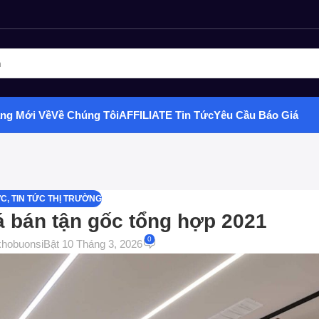
ghiệm phân phối Quà tặng hottrend, gia dụng, đồ chơi, văn phòng ph
ng Mới Về
Về Chúng Tôi
AFFILIATE
Tin Tức
Yêu Cầu Báo Giá
ỨC
,
TIN TỨC THỊ TRƯỜNG
á bán tận gốc tổng hợp 2021
0
khobuonsi
Bật 10 Tháng 3, 2026