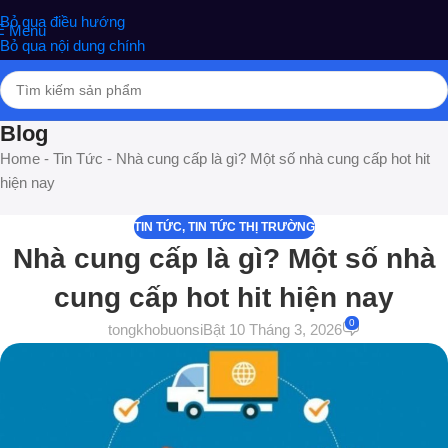
nghiệm phân phối Quà tặng hottrend, gia dụng, đồ chơi, văn phòng
Bỏ qua điều hướng
Menu
phẩm
Bỏ qua nội dung chính
Blog
Home
-
Tin Tức
-
Nhà cung cấp là gì? Một số nhà cung cấp hot hit
hiện nay
TIN TỨC
,
TIN TỨC THỊ TRƯỜNG
Nhà cung cấp là gì? Một số nhà
cung cấp hot hit hiện nay
0
tongkhobuonsi
Bật 10 Tháng 3, 2026