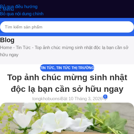
nghiệm phân phối Quà tặng hottrend, gia dụng, đồ chơi, văn phòng
Bỏ qua điều hướng
Menu
phẩm
Bỏ qua nội dung chính
Blog
Home
-
Tin Tức
-
Top ảnh chúc mừng sinh nhật độc lạ bạn cần sở
hữu ngay
TIN TỨC
,
TIN TỨC THỊ TRƯỜNG
Top ảnh chúc mừng sinh nhật
độc lạ bạn cần sở hữu ngay
0
tongkhobuonsi
Bật 10 Tháng 3, 2026