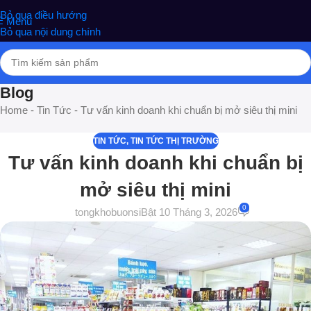
nghiệm phân phối Quà tặng hottrend, gia dụng, đồ chơi, văn phòng
Bỏ qua điều hướng
Menu
phẩm
Bỏ qua nội dung chính
Blog
Home
-
Tin Tức
-
Tư vấn kinh doanh khi chuẩn bị mở siêu thị mini
TIN TỨC
,
TIN TỨC THỊ TRƯỜNG
Tư vấn kinh doanh khi chuẩn bị
mở siêu thị mini
0
tongkhobuonsi
Bật 10 Tháng 3, 2026