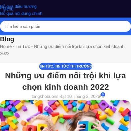
nghiệm phân phối Quà tặng hottrend, gia dụng, đồ chơi, văn phòng
Bỏ qua điều hướng
Menu
phẩm
Bỏ qua nội dung chính
Blog
Home
-
Tin Tức
-
Những ưu điểm nổi trội khi lựa chọn kinh doanh
2022
TIN TỨC
,
TIN TỨC THỊ TRƯỜNG
Những ưu điểm nổi trội khi lựa
chọn kinh doanh 2022
0
tongkhobuonsi
Bật 10 Tháng 3, 2026